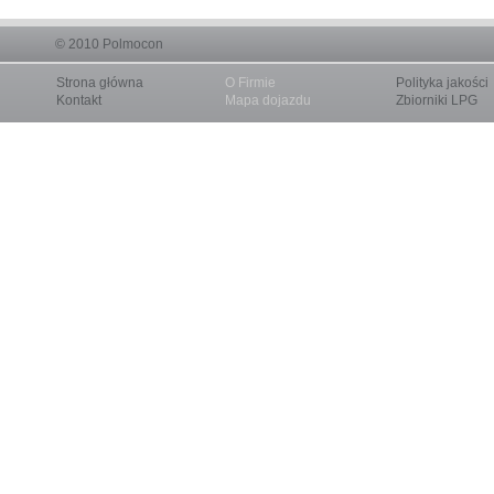
© 2010
Polmocon
Strona główna
O Firmie
Polityka jakości
Kontakt
Mapa dojazdu
Zbiorniki LPG