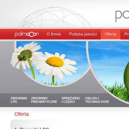
O firmie
Polityka jakości
Oferta
Pr
ZBIORNIKI
ZBIORNIKI
SPRĘŻARKI
USŁUGI I
LPG
PNEUMATYCZNE
I CZĘŚCI
TECHNOLOGIE
Oferta