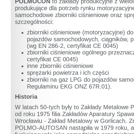
POLMOCON
to zakłady produkcyjne z wielol
produkujące dla potrzeb rynku motoryzacyjne
samochodowe zbiorniki ciśnieniowe oraz sprę
szczególności:
zbiorniki ciśnieniowe (motoryzacyjne) 
pojazdów samochodowych, ciągników, p
(wg EN 286-2, certyfikat CE 0045)
zbiorniki ciśnieniowe ogólnego przezna
certyfikat CE 0045)
inne zbiorniki ciśnieniowe
sprężarki powietrza i ich części
zbiorniki na gaz LPG do pojazdów sam
Regulaminu EKG ONZ 67R.01).
Historia
W latach 50-tych były to Zakłady Metalowe
od roku 1975 filia Zakładów Aparatury Spaw
Wrocławiu - Zakład Metalowy w Gorlicach. 
POLMO-AUTOSAN nastąpiła w 1979 roku, a 