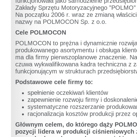
funkcjonowała jako samodzielne przedsiębio
Zakłady Sprzętu Motoryzacyjnego ”POLMO” S
Na początku 2006 r. wraz ze zmianą właścici
nazwy na POLMOCON Sp. z o.o.
Cele POLMOCON
POLMOCON to prężna i dynamicznie rozwijaj
produkowanego asortymentu i obsługa klien
ma dla firmy pierwszoplanowe znaczenie. Nad
czuwa wykwalifikowana kadra techniczna z
funkcjonującym w strukturach przedsiębiorst
Podstawowe cele firmy to:
spełnienie oczekiwań klientów
zapewnienie rozwoju firmy i doskonalenie
systematyczne rozszerzanie produkowa
racjonalizacja kosztów produkcji przez 
G
łównym celem, do którego dąży POLMOC
pozycji lidera w produkcji ciśnieniowych