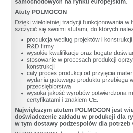
samochodowych na rynku europejskim.
Atuty POLMOCON
Dzięki wieloletniej tradycji funkcjonowania 
szczycić się swoimi atutami, do których nale
produkcja według projektów i konstrukc
R&D firmy
wysokie kwalifikacje oraz bogate doświ
stosowanie w procesach produkcji oprz
konstrukcji
cały proces produkcji od przyjęcia mate
wydania gotowego produktu przebiega 
przedsiębiorstwa
wysoka jakość wyrobów potwierdzona 
certyfikatami i znakiem CE.
Największym atutem POLMOCON jest wiel
doświadczenie zakładu w produkcji dla r
w tym dostawy podzespołów dla potrzeb