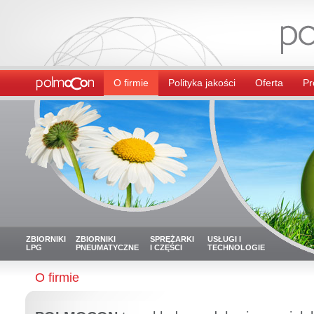
O firmie
Polityka jakości
Oferta
Pr
ZBIORNIKI
ZBIORNIKI
SPRĘŻARKI
USŁUGI I
LPG
PNEUMATYCZNE
I CZĘŚCI
TECHNOLOGIE
O firmie