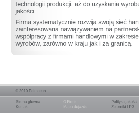
technologii produkcji, aż do uzyskania wyrob
jakości.
Firma systematycznie rozwija swoją sieć hand
zainteresowana nawiązywaniem na partners
współpracy z firmami handlowymi w zakresie
wyrobów, zarówno w kraju jak i za granicą.
© 2010
Polmocon
Strona główna
O Firmie
Polityka jakości
Kontakt
Mapa dojazdu
Zbiorniki LPG