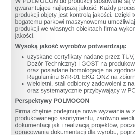
W POLMOCON do produkcji stosowane są wy
gwarantujące najlepszą jakość. Każdy proces 
produkcji objęty jest kontrolą jakości. Dzięki
bogatemu parkowi maszynowemu umożliwiają
produkcji we własnych obiektach firma wyko
jakości.
Wysoką jakość wyrobów potwierdzają:
uzyskane certyfikaty nadane przez TÜV
Dozór Techniczny) i GOST na produkowa
oraz posiadane homologacje na zgodnoś
Regulaminu 67R-01 EKG ONZ na zbiorn
wieloletni, stali odbiorcy zadowoleni z
oraz systematycznie przybywający w P
Perspektywy POLMOCON
Firma chętnie podejmuje nowe wyzwania w z
produkowanego asortymentu, zarówno wedłu
dokumentacji jak i realizacją projektów, poc
opracowania dokumentacji dla wyrobu, popr