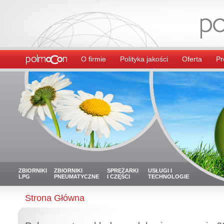
O firmie
Polityka jakości
Oferta
Pr
ZBIORNIKI
ZBIORNIKI
SPRĘŻARKI
USŁUGI I
LPG
PNEUMATYCZNE
I CZĘŚCI
TECHNOLOGIE
Strona Główna