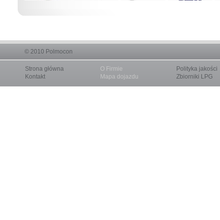
© 2010
Polmocon
Strona główna
O Firmie
Polityka jakości
Kontakt
Mapa dojazdu
Zbiorniki LPG